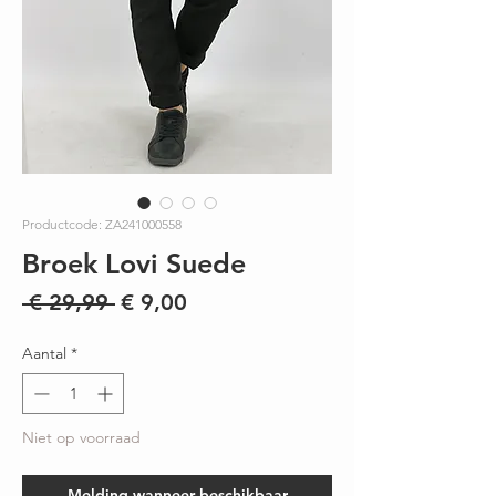
Productcode: ZA241000558
Broek Lovi Suede
Normale
Verkoopprijs
 € 29,99 
€ 9,00
prijs
Aantal
*
Niet op voorraad
Melding wanneer beschikbaar