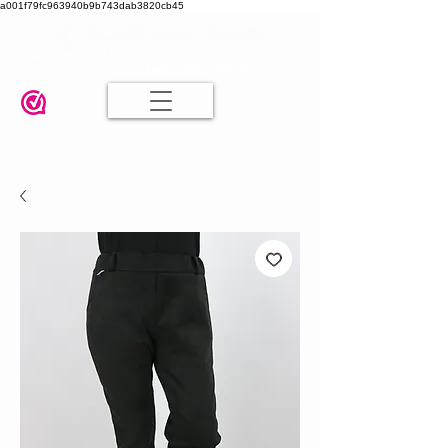
a001f79fc963940b9b743dab3820cb45
Damesmode in mt 36 t/m 52
| Alle maten dezelfde prijs | Gratis
verzending va. € 75,00 |
Klanten geven ons een 9.8
🤍