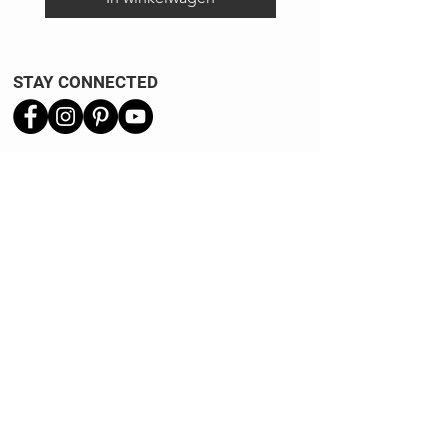
STAY CONNECTED
Verzend informatie
Ruilen | Retourneren
Garantie | Klachten
Klantenservice
Algemene voorwaarden
Privacy Policy
Kennisbank
REVIEWS