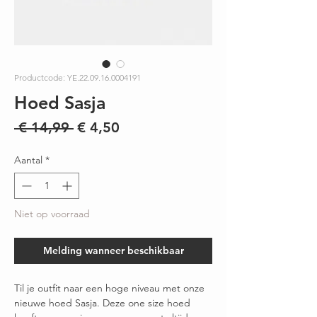
Productcode: YE.22.09.16.0004191
Hoed Sasja
Normale
Verkoopprijs
 € 14,99 
€ 4,50
prijs
Aantal
*
Niet op voorraad
Melding wanneer beschikbaar
Til je outfit naar een hoge niveau met onze
nieuwe hoed Sasja.
Deze one size hoed