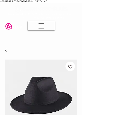
a001f79fc963940b9b743dab3820cb45
Damesmode in mt 36 t/m 52
| Alle maten dezelfde prijs | Gratis
verzending va. € 75,00 |
Klanten geven ons een 9.8
🤍