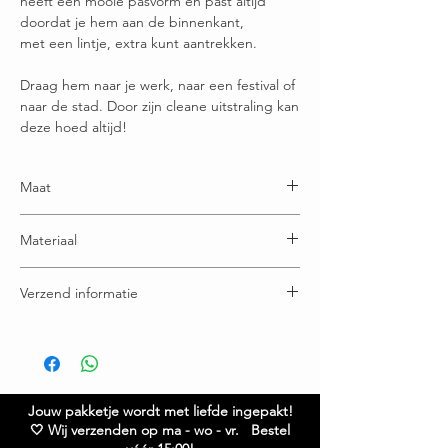
heeft een mooie pasvorm en past altijd
doordat je hem aan de binnenkant,
met een lintje, extra kunt aantrekken.
Draag hem naar je werk, naar een festival of
naar de stad. Door zijn cleane uitstraling kan
deze hoed altijd!
Maat
31.50 cm x 11 cm
Materiaal
Polyester
Verzend informatie
Voor 16:00u besteld = vandaag verstuurd
Gratis verzending boven € 65,00
Ruilen / retourneren binnen 21 dagen
Jouw pakketje wordt met liefde ingepakt!
🤍 Wij verzenden op ma - wo - vr. Bestel