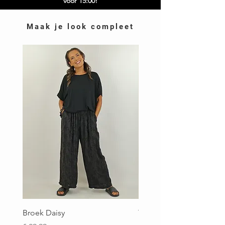
vóór 15:00!
Maak je look compleet
Broek Daisy
Top Brigitte