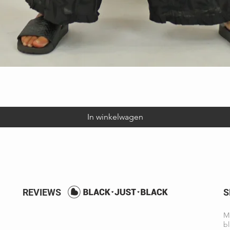
Snel overzicht
In winkelwagen
REVIEWS
S
Ma
bl