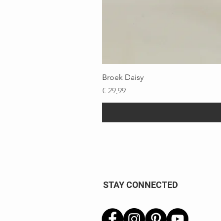
Broek Daisy
Prijs
€ 29,99
STAY CONNECTED