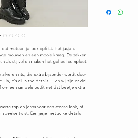
Ruilen / retourneren b
Maat
3
Buste
61 c
Lengte
68 c
Model is 1.65
m dat meteen je look opfrist. Het jasje is
 lange mouwen en een mooie kraag. De zakken
Heb je vragen over dit
sch als stijlvol en maken het geheel compleet.
ons op – we helpen je 
 zilveren rits, die extra bijzonder wordt door
 Ja, it's all in the details — en wij zijn er dol
f om een simpele outfit net dat beetje extra
zwarte top en jeans voor een stoere look, of
speelse twist. Een jasje met zulke details