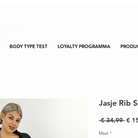
maten dezelfde prijs | Gratis verzending va. € 75,00 |
Klanten geven on
BODY TYPE TEST
LOYALTY PROGRAMMA
PRODU
Jasje Rib S
Nor
 € 34,99 
€ 1
prijs
Maat
*