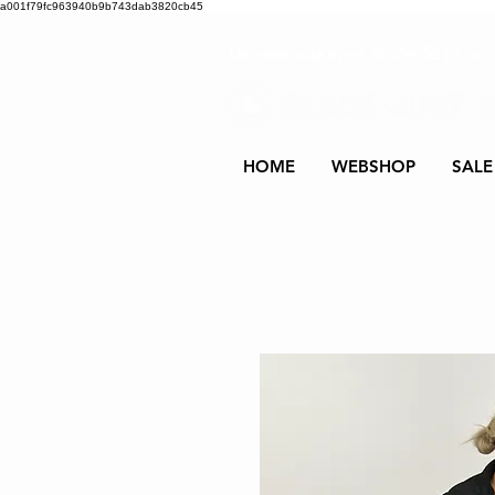
a001f79fc963940b9b743dab3820cb45
Damesmode in mt 36 t/m 52
| Alle 
HOME
WEBSHOP
SALE