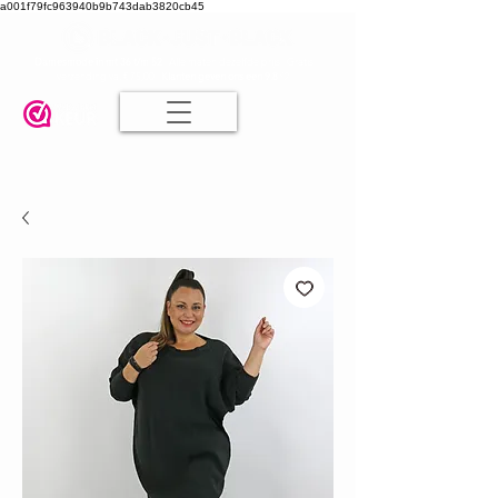
a001f79fc963940b9b743dab3820cb45
Damesmode in mt 36 t/m 52
| Alle maten dezelfde prijs | Gratis
verzending va. € 75,00 |
Klanten geven ons een 9.8
🤍