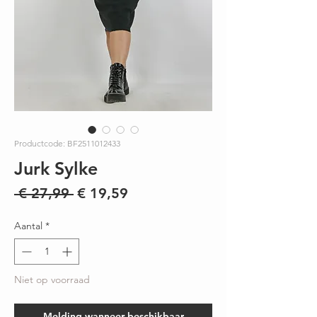
Productcode: BF2511012433
Jurk Sylke
Normale
Verkoopprijs
 € 27,99 
€ 19,59
prijs
Aantal
*
Niet op voorraad
Melding wanneer beschikbaar