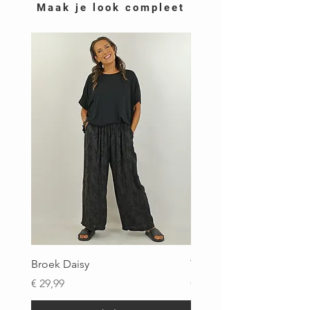
Maak je look compleet
Broek Daisy
Top Brigitte
Prijs
Prijs
€ 29,99
€ 29,99