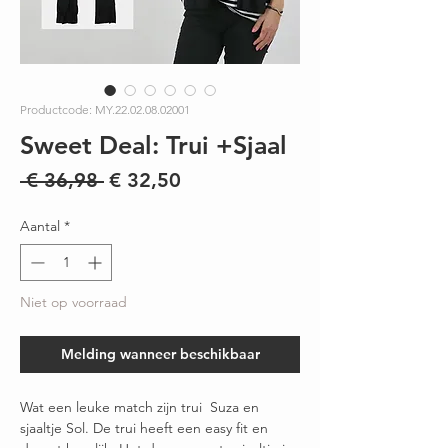
Productcode: MY.22.02.08.02001
Sweet Deal: Trui +Sjaal
Normale
Verkoopprijs
 € 36,98 
€ 32,50
prijs
Aantal
*
Niet op voorraad
Melding wanneer beschikbaar
Wat een leuke match zijn trui Suza en
sjaaltje Sol. De trui heeft een easy fit en