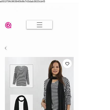
a001f79fc963940b9b743dab3820cb45
Damesmode in mt 36 t/m 52
| Alle maten dezelfde prijs | Gratis
verzending va. € 75,00 |
Klanten geven ons een 9.8
🤍