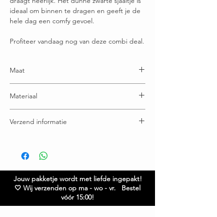
draagt heerlijk. Het dunne zwarte sjaaltje is
ideaal om binnen te dragen en geeft je de
hele dag een comfy gevoel.
Profiteer vandaag nog van deze combi deal.
Maat
Trui One Size: Maatje 34-44
Materiaal
Breedte: 58cm
Lengte: 58 cm
Trui: 100% katoen
Sjaaltje:
Verzend informatie
Sjaaltje: 80% katoen - 20% polyester
190cm x 30cm
Voor 16:00u besteld = vandaag verstuurd
Gratis verzending boven € 65,00
Ruilen / retourneren binnen 21 dagen
Jouw pakketje wordt met liefde ingepakt!
🤍 Wij verzenden op ma - wo - vr. Bestel
vóór 15:00!