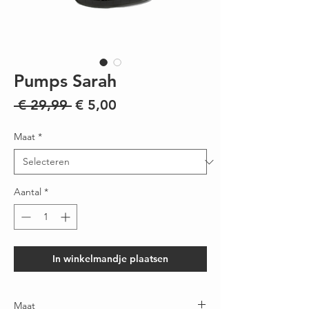
Pumps Sarah
Normale
Verkoopprijs
 € 29,99 
€ 5,00
prijs
Maat
*
Aantal
*
In winkelmandje plaatsen
Maat