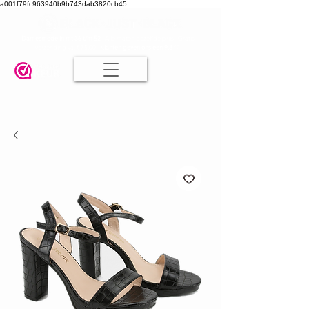
a001f79fc963940b9b743dab3820cb45
Damesmode in mt 36 t/m 52
| Alle maten dezelfde prijs | Gratis
verzending va. € 75,00 |
Klanten geven ons een 9.8
🤍