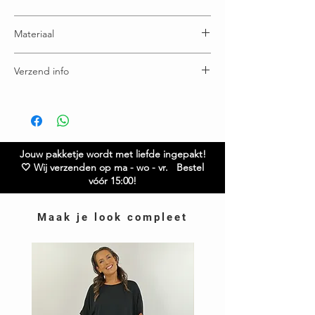
Valt gewoon
Materiaal
PU leer
Verzend info
Wij verzenden op maandag, woensdag en
vrijdag.
Bestel je vóór 15:00 op die dagen? Dan gaat je
bestelling nog mee
Gratis verzending boven € 75,00
Jouw pakketje wordt met liefde ingepakt!
Ruilen / retourneren binnen 21 dagen
🤍 Wij verzenden op ma - wo - vr. Bestel
vóór 15:00!
Maak je look compleet