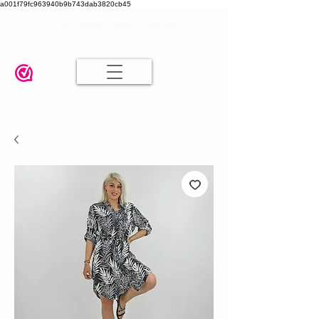
a001f79fc963940b9b743dab3820cb45
Damesmode in mt 36 t/m 52
| Alle maten dezelfde prijs | Gratis
verzending va. € 75,00 |
Klanten geven ons een 9.8
🤍