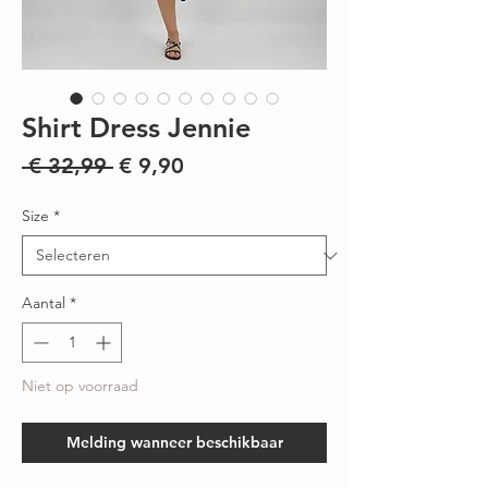
Shirt Dress Jennie
Normale
Verkoopprijs
 € 32,99 
€ 9,90
prijs
Size
*
Aantal
*
Niet op voorraad
Melding wanneer beschikbaar