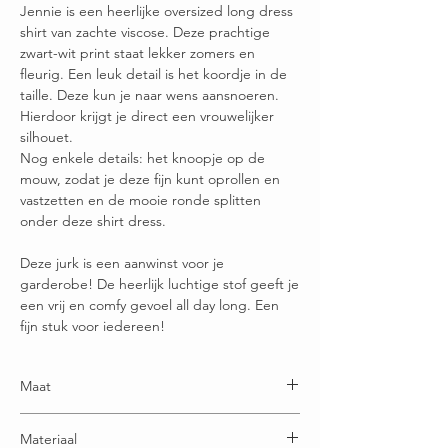
Jennie is een heerlijke oversized long dress
shirt van zachte viscose. Deze prachtige
zwart-wit print staat lekker zomers en
fleurig. Een leuk detail is het koordje in de
taille. Deze kun je naar wens aansnoeren.
Hierdoor krijgt je direct een vrouwelijker
silhouet.
Nog enkele details: het knoopje op de
mouw, zodat je deze fijn kunt oprollen en
vastzetten en de mooie ronde splitten
onder deze shirt dress.
Deze jurk is een aanwinst voor je
garderobe! De heerlijk luchtige stof geeft je
een vrij en comfy gevoel all day long. Een
fijn stuk voor iedereen!
Maat
Maatje 38 is 50 cm breed
Materiaal
Maatje 40 is 52 cm breed