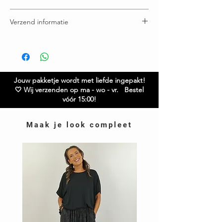
Maatje 42 is 57 cm breed
100% Viscose
Maatje 44 is 61 cm breed
Verzend informatie
Maatje 46 is 64 cm breed
Twijfel je over de maat? Neem gerust contact met
Voor 16:00u besteld = vandaag verstuurd
ons op.
Gratis verzending boven € 65,00
Ruilen / retourneren binnen 21 dagen
Jouw pakketje wordt met liefde ingepakt!
🤍 Wij verzenden op ma - wo - vr. Bestel
vóór 15:00!
Maak je look compleet