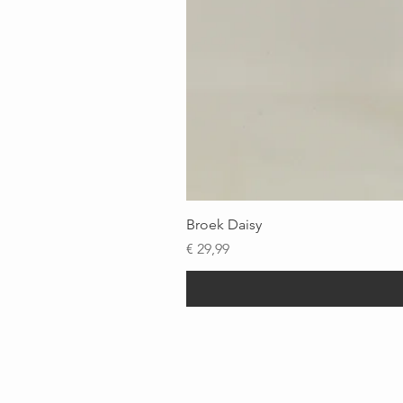
Broek Daisy
Prijs
€ 29,99