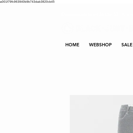
a001f79fc963940b9b743dab3820cb45
Damesmode in mt 36 t/m 52
| Alle 
HOME
WEBSHOP
SALE