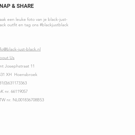
NAP & SHARE
ak een leuke foto van je black-just-
ack outfit en tag ons #blackjustblack
nfo@black-just-black.nl
bout Us
int Josephstraat 11
431 XH Hoensbroek
31(0)631173363
vK nr. 66119057
TW nr. NL001836708B53