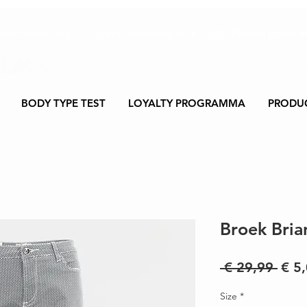
maten dezelfde prijs | Gratis verzending va. € 75,00 |
Klanten geven on
BODY TYPE TEST
LOYALTY PROGRAMMA
PRODU
Broek Bria
Nor
 € 29,99 
€ 5
prijs
Size
*