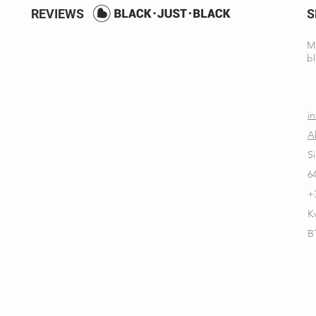
REVIEWS
S
Ma
bl
i
A
S
6
+
K
B