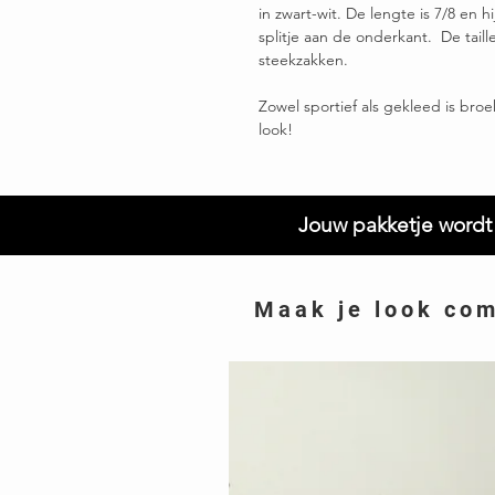
in zwart-wit. De lengte is 7/8 en 
splitje aan de onderkant. De taill
steekzakken.
Zowel sportief als gekleed is bro
look!
Jouw pakketje wordt 
Maak je look co