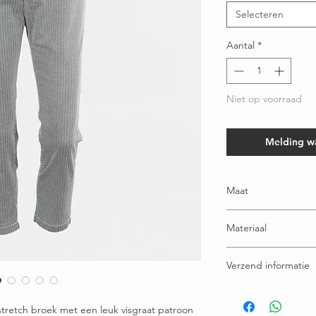
Selecteren
Aantal
*
Niet op voorraad
Melding w
Maat
Valt goed op maat en t
Materiaal
90% katoen - 8% Polyes
Verzend informatie
Voor 16:00u besteld = 
Gratis verzending bov
 stretch broek met een leuk visgraat patroon