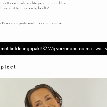
Ruilen / retourneren b
hij heeft een smalle rechte pijp met een klein
eband rekt fijn mee en hij heeft 2
ek Brianna de juiste match voor je zomerse
met liefde ingepakt!🤍 Wij verzenden op ma - wo - v
mpleet