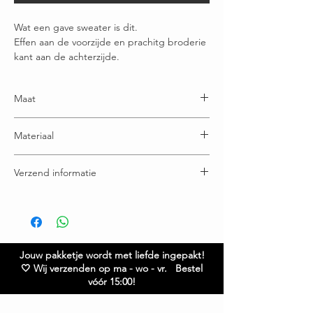
Wat een gave sweater is dit.
Effen aan de voorzijde en prachitg broderie
kant aan de achterzijde.
Maat
Valt op maat
Materiaal
65% Katoen - 35% Katoen
Verzend informatie
Voor 16:00u besteld = vandaag verstuurd
Gratis verzending boven € 65,00
Ruilen / retourneren binnen 21 dagen
Jouw pakketje wordt met liefde ingepakt!
🤍 Wij verzenden op ma - wo - vr. Bestel
vóór 15:00!