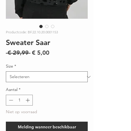
Productcode: BF.22.10.20.0001153
Sweater Saar
Normale
Verkoopprijs
 € 29,99 
€ 5,00
prijs
Size
*
Aantal
*
Niet op voorraad
Melding wanneer beschikbaar