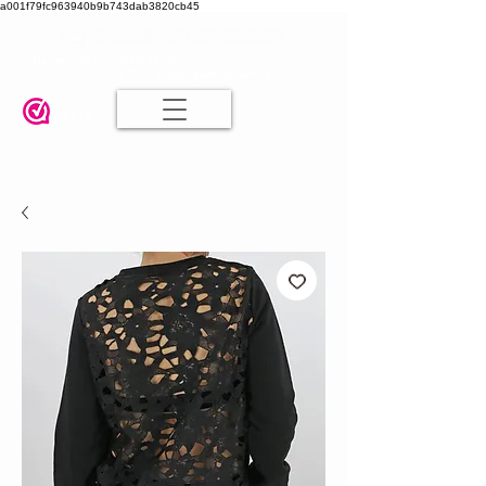
a001f79fc963940b9b743dab3820cb45
Damesmode in mt 36 t/m 52
| Alle maten dezelfde prijs | Gratis
verzending va. € 75,00 |
Klanten geven ons een 9.8
🤍