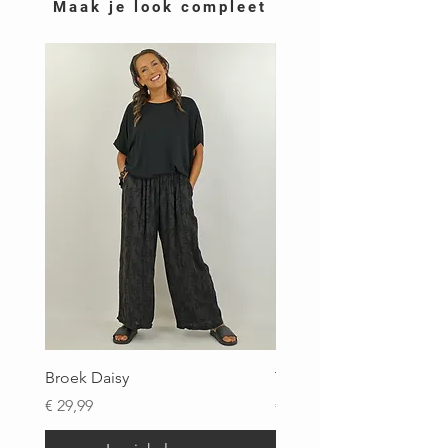
Maak je look compleet
Broek Daisy
Top Brigitte
Prijs
Prijs
€ 29,99
€ 29,99