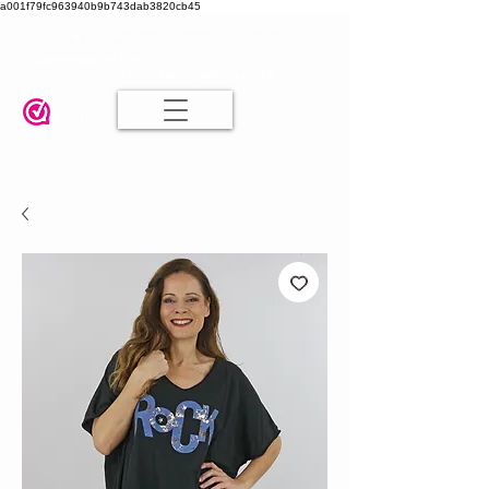
a001f79fc963940b9b743dab3820cb45
Damesmode in mt 36 t/m 52
| Alle maten dezelfde prijs | Gratis
verzending va. € 75,00 |
Klanten geven ons een 9.8
🤍