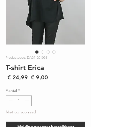
Productcode: DA2412010281
T-shirt Erica
Normale
Verkoopprijs
 € 24,99 
€ 9,00
prijs
Aantal
*
Niet op voorraad
Melding wanneer beschikbaar