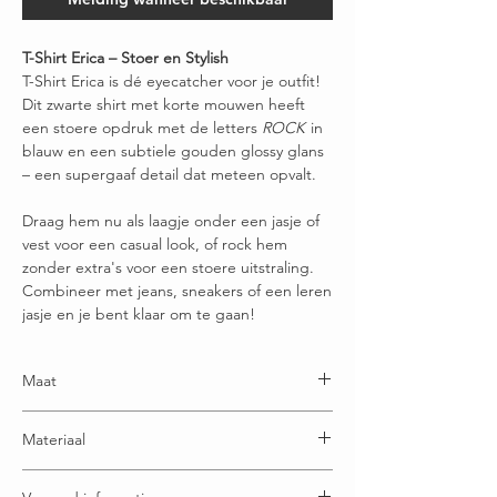
T-Shirt Erica – Stoer en Stylish
T-Shirt Erica is dé eyecatcher voor je outfit!
Dit zwarte shirt met korte mouwen heeft
een stoere opdruk met de letters
ROCK
in
blauw en een subtiele gouden glossy glans
– een supergaaf detail dat meteen opvalt.
Draag hem nu als laagje onder een jasje of
vest voor een casual look, of rock hem
zonder extra's voor een stoere uitstraling.
Combineer met jeans, sneakers of een leren
jasje en je bent klaar om te gaan!
Maat
One size en draagbaar t/m maatje 50
Materiaal
100% Katoen