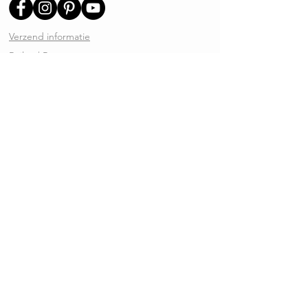
Verzend informatie
Ruilen | Retourneren
Garantie | Klachten
Klantenservice
Algemene voorwaarden
Privacy Policy
Kennisbank
REVIEWS