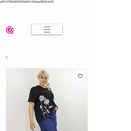
a001f79fc963940b9b743dab3820cb45
Damesmode in mt 36 t/m 52
| Alle maten dezelfde prijs | Gratis
verzending va. € 75,00 |
Klanten geven ons een 9.8
🤍