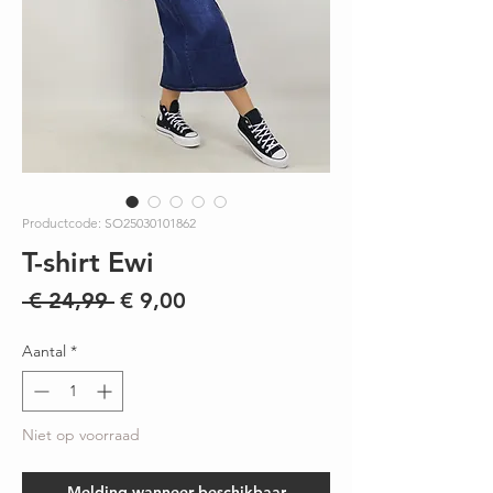
Productcode: SO25030101862
T-shirt Ewi
Normale
Verkoopprijs
 € 24,99 
€ 9,00
prijs
Aantal
*
Niet op voorraad
Melding wanneer beschikbaar