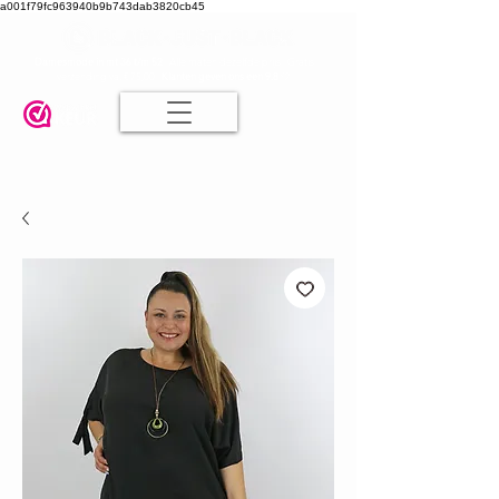
a001f79fc963940b9b743dab3820cb45
Damesmode in mt 36 t/m 52
| Alle maten dezelfde prijs | Gratis
verzending va. € 75,00 |
Klanten geven ons een 9.8
🤍