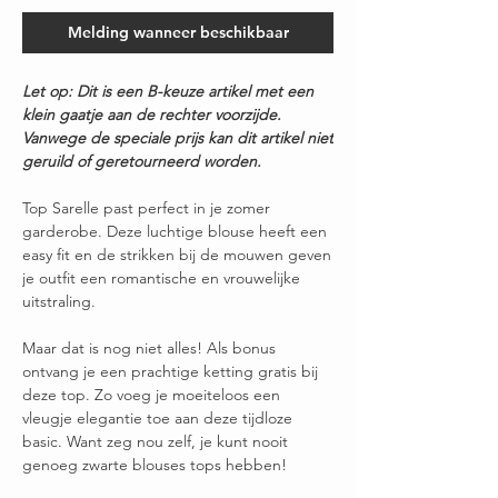
Melding wanneer beschikbaar
Let op: Dit is een B-keuze artikel met een
klein gaatje aan de rechter voorzijde.
Vanwege de speciale prijs kan dit artikel niet
geruild of geretourneerd worden.
Top Sarelle past perfect in je zomer
garderobe. Deze luchtige blouse heeft een
easy fit en de strikken bij de mouwen geven
je outfit een romantische en vrouwelijke
uitstraling.
Maar dat is nog niet alles! Als bonus
ontvang je een prachtige ketting gratis bij
deze top. Zo voeg je moeiteloos een
vleugje elegantie toe aan deze tijdloze
basic. Want zeg nou zelf, je kunt nooit
genoeg zwarte blouses tops hebben!