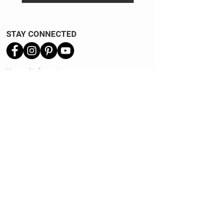
STAY CONNECTED
Verzend informatie
Ruilen | Retourneren
Garantie | Klachten
Klantenservice
Algemene voorwaarden
Privacy Policy
Kennisbank
REVIEWS