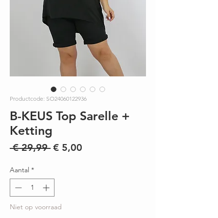
Productcode: SO24060122936
B-KEUS Top Sarelle +
Ketting
Normale
Verkoopprijs
 € 29,99 
€ 5,00
prijs
Aantal
*
Niet op voorraad