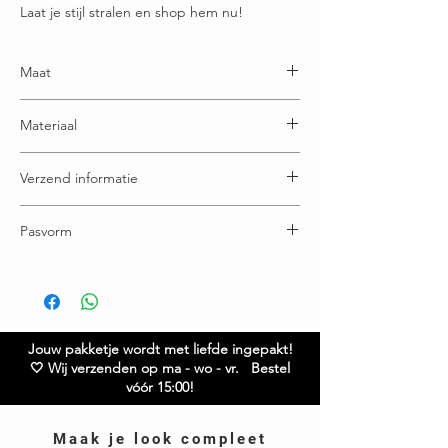
Laat je stijl stralen en shop hem nu!
Maat
One size: geschikt t/m maatje 52
Materiaal
100% Viscose
Verzend informatie
Voor 15:00u besteld = vandaag verstuurd
Pasvorm
Gratis verzending boven € 65,00
Ruilen / retourneren binnen 21 dagen
Breedte: 72 cm
Lengte: 75 cm achterzijde is 8 cm langer
Model is 1.68 Twijfel je over de maat? Neem gerust
contact met ons op.
Jouw pakketje wordt met liefde ingepakt!
🤍 Wij verzenden op ma - wo - vr. Bestel
vóór 15:00!
Maak je look compleet