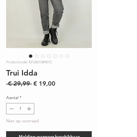
Productcode: EF2601089072
Trui Idda
Normale
Verkoopprijs
 € 29,99 
€ 19,00
prijs
Aantal
*
Niet op voorraad
Melding wanneer beschikbaar