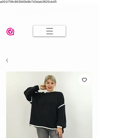
a001f79fc963940b9b743dab3820cb45
Damesmode in mt 36 t/m 52
| Alle maten dezelfde prijs | Gratis
verzending va. € 75,00 |
Klanten geven ons een 9.8
🤍