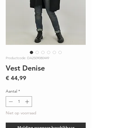
Productcode: DA2509080449
Vest Denise
Prijs
€ 44,99
Aantal
*
Niet op voorraad
Melding wanneer beschikbaar