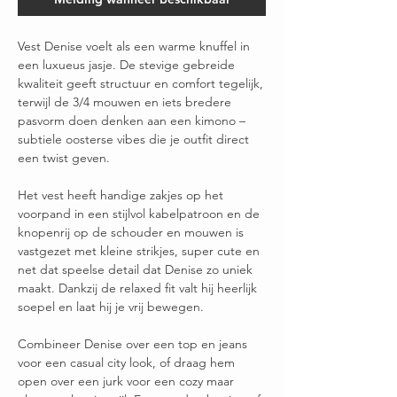
Vest Denise voelt als een warme knuffel in
een luxueus jasje. De stevige gebreide
kwaliteit geeft structuur en comfort tegelijk,
terwijl de 3/4 mouwen en iets bredere
pasvorm doen denken aan een kimono –
subtiele oosterse vibes die je outfit direct
een twist geven.
Het vest heeft handige zakjes op het
voorpand in een stijlvol kabelpatroon en de
knopenrij op de schouder en mouwen is
vastgezet met kleine strikjes, super cute en
net dat speelse detail dat Denise zo uniek
maakt. Dankzij de relaxed fit valt hij heerlijk
soepel en laat hij je vrij bewegen.
Combineer Denise over een top en jeans
voor een casual city look, of draag hem
open over een jurk voor een cozy maar