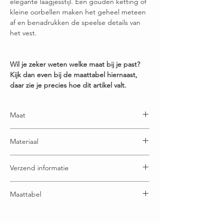
elegante laagjesstijl. Een gouden ketting of
kleine oorbellen maken het geheel meteen
af en benadrukken de speelse details van
het vest.
Wil je zeker weten welke maat bij je past?
Kijk dan even bij de maattabel hiernaast,
daar zie je precies hoe dit artikel valt.
Maat
One size en is draagbaar t/m maatje 54
Materiaal
40% Polyamide - 30% Viscose - 10% Elastaan*
Verzend informatie
*Elastaan is een heel elastische en sterke
textielvezel. Als je een product met elastaan erin
Voor 15:00u besteld = dezelfde (werk) dag
helemaal uitrekt, springt het weer terug naar de
Maattabel
verzonden
originele vorm.
Gratis verzending boven € 65,00
Buste: 79 cm
Ruilen / retourneren binnen 21 dagen
Lengte: 92 cm