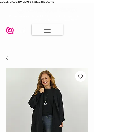
a001f79fc963940b9b743dab3820cb45
Damesmode in mt 36 t/m 52
| Alle maten dezelfde prijs | Gratis
verzending va. € 75,00 |
Klanten geven ons een 9.8
🤍