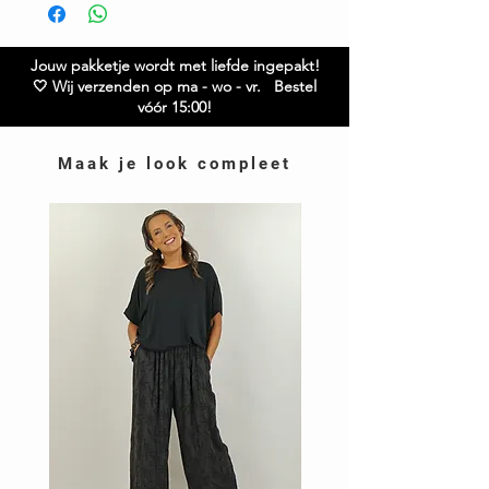
Model is 1.68
Heb je vragen over dit item? Twijfel niet en neem
contact met ons op – we helpen je graag verder!
Jouw pakketje wordt met liefde ingepakt!
🤍 Wij verzenden op ma - wo - vr. Bestel
vóór 15:00!
Maak je look compleet