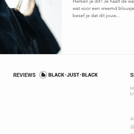
Herken je dit? Je haalt de w
wat voor een vreemd blousje 
besef je dat dit jouw...
REVIEWS
S
Ma
bl
i
A