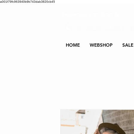
a001f79fc963940b9b743dab3820cb45
Damesmode in mt 36 t/m 52
| Alle 
HOME
WEBSHOP
SALE