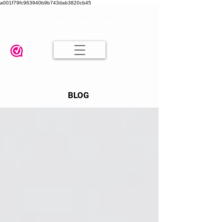
a001f79fc963940b9b743dab3820cb45
Damesmode in mt 36 t/m 52
| Alle maten dezelfde prijs | Gratis
verzending va. € 75,00 |
Klanten geven ons een 9.8
🤍
BLOG