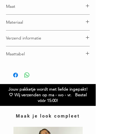
Maat
One size en draagbaar t/m maatje 52
Materiaal
100% Katoen
Verzend informatie
Voor 15:00u besteld = dezelfde (werk) dag
Maattabel
verzonden
Gratis verzending boven € 65,00
Buste: 75 cm
Ruilen / retourneren binnen 21 dagen
Lengte: 78 cm
Model is 1.65
Heb je vragen over dit item? Twijfel niet en neem
contact met ons op – we helpen je graag verder!
Jouw pakketje wordt met liefde ingepakt!
🤍 Wij verzenden op ma - wo - vr. Bestel
vóór 15:00!
Maak je look compleet