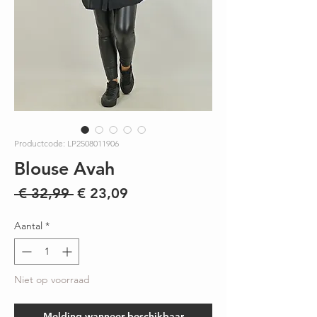
Productcode: LP2508011906
Blouse Avah
Normale
Verkoopprijs
 € 32,99 
€ 23,09
prijs
Aantal
*
Niet op voorraad
Melding wanneer beschikbaar