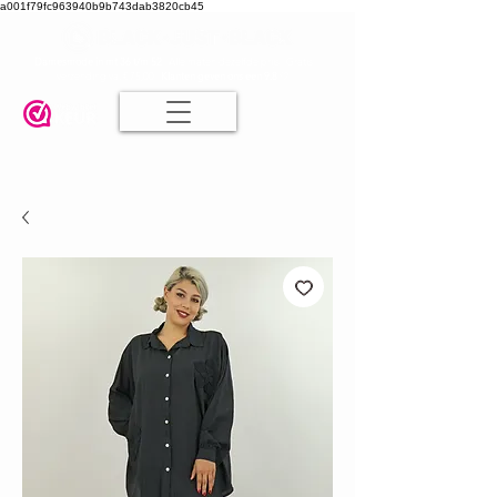
a001f79fc963940b9b743dab3820cb45
Damesmode in mt 36 t/m 52
| Alle maten dezelfde prijs | Gratis
verzending va. € 75,00 |
Klanten geven ons een 9.8
🤍