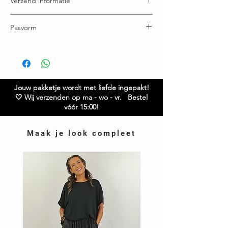
Verzend informatie
Voor 16:00u besteld = vandaag verstuurd
Pasvorm
Gratis verzending boven € 65,00
Ruilen / retourneren binnen 21 dagen
Breedte 66 cm
Lengte 92 cm
Twijfel je over de maat? Neem gerust contact met
ons op.
Jouw pakketje wordt met liefde ingepakt!
🤍 Wij verzenden op ma - wo - vr. Bestel
vóór 15:00!
Maak je look compleet