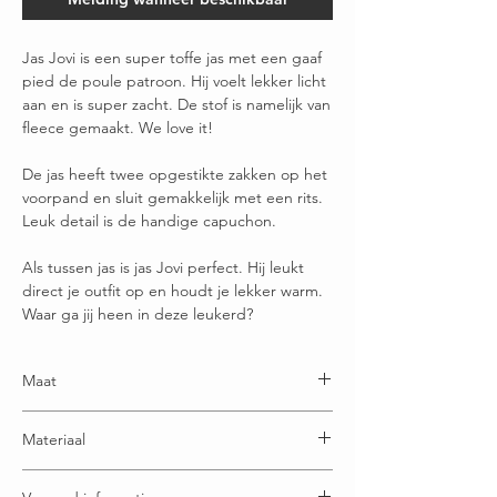
Jas Jovi is een super toffe jas met een gaaf
pied de poule patroon. Hij voelt lekker licht
aan en is super zacht. De stof is namelijk van
fleece gemaakt. We love it!
De jas heeft twee opgestikte zakken op het
voorpand en sluit gemakkelijk met een rits.
Leuk detail is de handige capuchon.
Als tussen jas is jas Jovi perfect. Hij leukt
direct je outfit op en houdt je lekker warm.
Waar ga jij heen in deze leukerd?
Maat
One size: geschikt voor maatje 40 t/m maatje 48
Materiaal
60% Viscose - 35% Polyester - 5% Elastaan