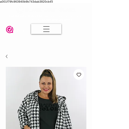
a001f79fc963940b9b743dab3820cb45
Damesmode in mt 36 t/m 52
| Alle maten dezelfde prijs | Gratis
verzending va. € 75,00 |
Klanten geven ons een 9.8
🤍