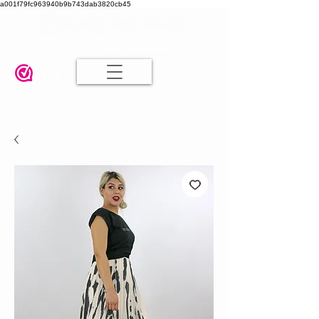
a001f79fc963940b9b743dab3820cb45
Damesmode in mt 36 t/m 52
| Alle maten dezelfde prijs | Gratis
verzending va. € 75,00 |
Klanten geven ons een 9.8
🤍