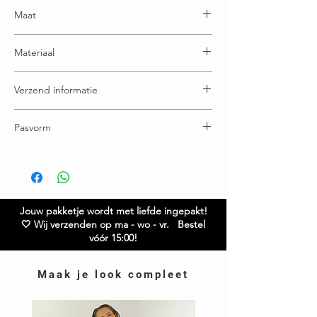
Maat
One size: geschikt t/m maatje 44
Materiaal
100% Polyester
Verzend informatie
Voor 15:00u besteld = vandaag verstuurd
Pasvorm
Gratis verzending boven € 65,00
Ruilen / retourneren binnen 21 dagen
Lengte: 90 cm
Jouw pakketje wordt met liefde ingepakt!
🤍 Wij verzenden op ma - wo - vr. Bestel
vóór 15:00!
Maak je look compleet