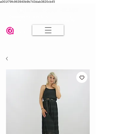
a001f79fc963940b9b743dab3820cb45
Damesmode in mt 36 t/m 52
| Alle maten dezelfde prijs | Gratis
verzending va. € 75,00 |
Klanten geven ons een 9.8
🤍