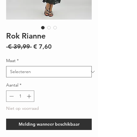
Rok Rianne
Normale
Verkoopprijs
 € 39,99 
€ 7,60
prijs
Maat
*
Aantal
*
Niet op voorraad
Melding wanneer beschikbaar