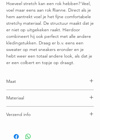
Hoeveel stretch kan een rok hebben? Veel,
voel maar eens aan rok Rianne. Direct als je
hem aantrekt voel je het fijne comfortabele
stretchy materiaal. De structuur maakt dat je
er niet op uitgekeken raakt. Hierdoor
combineert hij ook perfect met alle andere
kledingstukken. Draag er b.v. eens een
sweater op met sneakers eronder en je
hebt weer een totaal andere look, als dat je
er een colbert en topje op draagt.
Maat
Maatje S = 34-38
Materiaal
Maatje M = 38-40
Maatje L =40-44
100% polyester
Verzend info
Voor 16:00u besteld = morgen in huis
Gratis verzending boven € 65,00
Ruilen / retourneren binnen 21 dagen