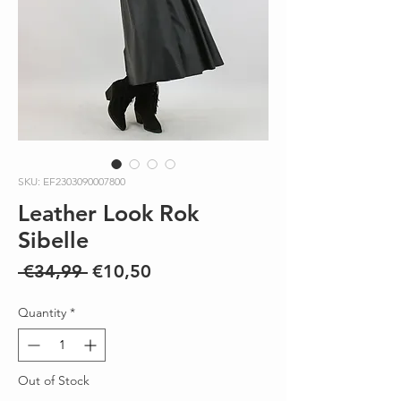
SKU: EF2303090007800
Leather Look Rok
Sibelle
Regular
Sale
 €34,99 
€10,50
Price
Price
Quantity
*
Out of Stock