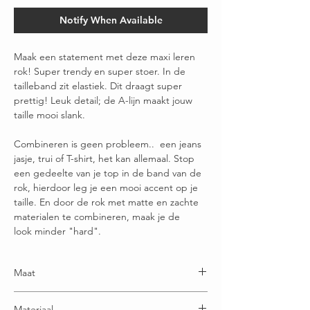
Notify When Available
Maak een statement met deze maxi leren
rok! Super trendy en super stoer. In de
tailleband zit elastiek. Dit draagt super
prettig! Leuk detail; de A-lijn maakt jouw
taille mooi slank.
Combineren is geen probleem.. een jeans
jasje, trui of T-shirt, het kan allemaal. Stop
een gedeelte van je top in de band van de
rok, hierdoor leg je een mooi accent op je
taille. En door de rok met matte en zachte
materialen te combineren, maak je de
look minder "hard".
Maat
One size: geschikt voor maatje 36 t/m maatje 46
Materiaal