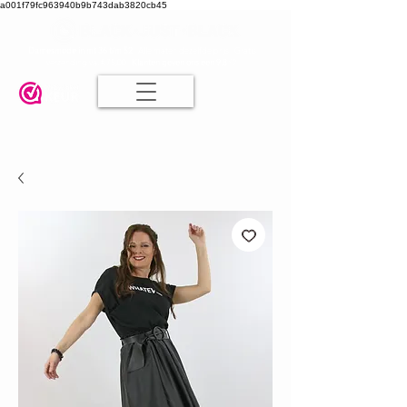
a001f79fc963940b9b743dab3820cb45
Damesmode in mt 36 t/m 52
| Alle maten dezelfde prijs | Gratis
verzending va. € 75,00 |
Klanten geven ons een 9.8
🤍