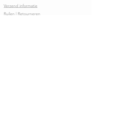
Verzend informatie
Ruilen | Retourneren
Garantie | Klachten
Klantenservice
Algemene voorwaarden
Privacy Policy
Kennisbank
REVIEWS