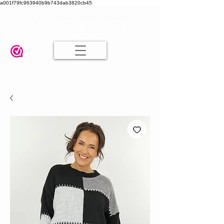
a001f79fc963940b9b743dab3820cb45
Damesmode in mt 36 t/m 52
| Alle maten dezelfde prijs | Gratis
verzending va. € 75,00 |
Klanten geven ons een 9.8
🤍