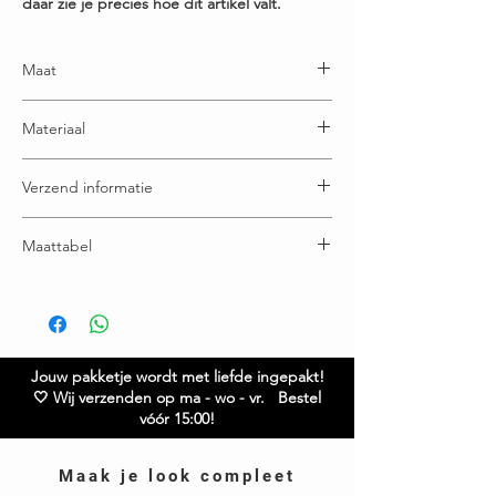
daar zie je precies hoe dit artikel valt.
Maat
One size en draagbaar t/m maatje 44-46
Materiaal
65% Acryl - 20% Polyester - 15% Wol
Verzend informatie
Deze trui kriebelt niet.
Voor 15:00u besteld = dezelfde (werk) dag
Maattabel
verzonden
Gratis verzending boven € 65,00
Buste: 62 cm
Ruilen / retourneren binnen 21 dagen
Lengte: 65 cm
Model is 1.65
Heb je vragen over dit item? Twijfel niet en neem
Jouw pakketje wordt met liefde ingepakt!
contact met ons op – we helpen je graag verder!
🤍 Wij verzenden op ma - wo - vr. Bestel
vóór 15:00!
Maak je look compleet