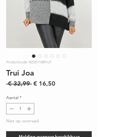
Productcode: RZ2511089127
Trui Joa
Normale
Verkoopprijs
 € 32,99 
€ 16,50
prijs
Aantal
*
Niet op voorraad
Melding wanneer beschikbaar