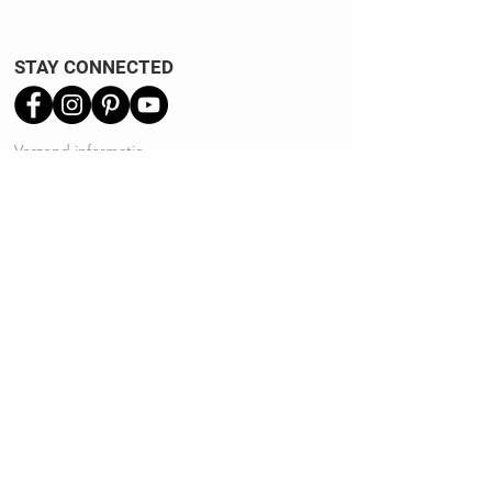
STAY CONNECTED
Verzend informatie
Ruilen | Retourneren
Garantie | Klachten
Klantenservice
Algemene voorwaarden
Privacy Policy
Kennisbank
REVIEWS