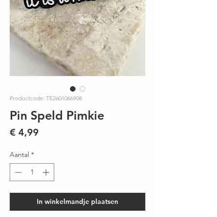
Productcode: TE2601066908
Pin Speld Pimkie
Prijs
€ 4,99
Aantal
*
In winkelmandje plaatsen