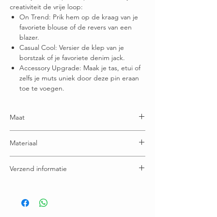
creativiteit de vrije loop:
On Trend: Prik hem op de kraag van je
favoriete blouse of de revers van een
blazer.
Casual Cool: Versier de klep van je
borstzak of je favoriete denim jack.
Accessory Upgrade: Maak je tas, etui of
zelfs je muts uniek door deze pin eraan
toe te voegen.
Maat
Lengte 5 cm
Materiaal
Staal
Verzend informatie
Voor 15:00u besteld = dezelfde (werk) dag nog
verstuurd
Gratis verzending boven € 75,00
Ruilen / retourneren binnen 21 dagen