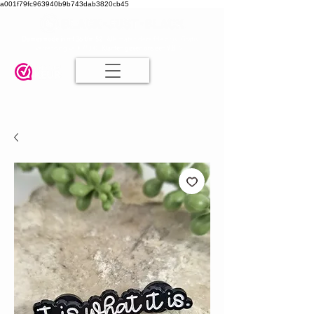
a001f79fc963940b9b743dab3820cb45
Damesmode in mt 36 t/m 52
| Alle maten dezelfde prijs | Gratis
verzending va. € 75,00 |
Klanten geven ons een 9.8
🤍